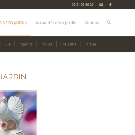
02 31 92 56 29
S DÉCO JARDIN
Actualités déco-jardin
Contact
Oie
Pigeons
Poules
Poussins
Tortue
 JARDIN