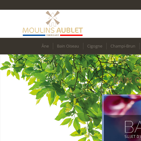
Âne
Bain Oiseau
Cigogne
Champi-Brun
BAIN O