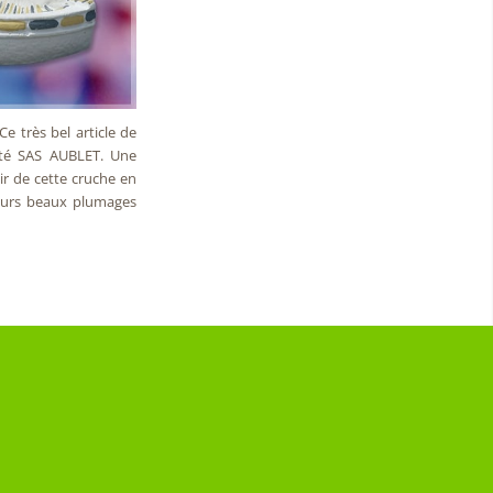
e très bel article de
ité SAS AUBLET. Une
ir de cette cruche en
leurs beaux plumages