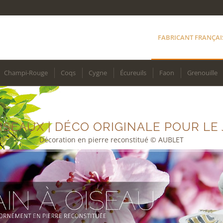
FABRICANT FRANÇAI
Champi-Rouge
Coqs
Cygne
Écureuils
Faon
Grenouille
ISEAUX | DÉCO ORIGINALE POUR LE
Décoration en pierre reconstitué © AUBLET
Déco jardin BAIN OISEAUX
SAS Aublet fabricant français de décoration jardin et terrasse