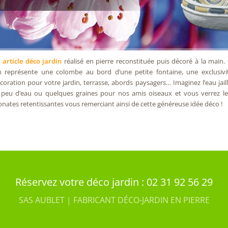
Modèles exclusifs d’animaux déco-jardin en pierre reconstituée
 article déco jardin
réalisé en pierre reconstituée puis décoré à la main. C
in représente une colombe au bord d’une petite fontaine, une exclusiv
coration pour votre jardin, terrasse, abords paysagers… Imaginez l’eau jaill
 peu d’eau ou quelques graines pour nos amis oiseaux et vous verrez 
onates retentissantes vous remerciant ainsi de cette généreuse idée déco !
Réservez votre déco jardin : 02 31 92 56 29
SAS AUBLET | FABRICANT DÉCO-JARDIN EN PIERRE