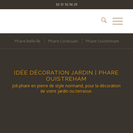
02 31 92 56 29
Phare Belle île
Phare Cordouan
Phare Ouistreham
IDÉE DÉCORATION JARDIN | PHARE
OUISTREHAM
Joli phare en pierre de style normand, pour la décoration
de votre jardin ou terrasse.
Phare déco maison jardin en pierre OUISTREHAM
SAS Aublet fabricant français de décoration jardin et
terrasse
Modèles exclusifs de phare déco-jardin et phare miniature
originaux