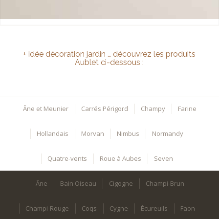
+ idée décoration jardin … découvrez les produits
Aublet ci-dessous :
Âne et Meunier
Carrés Périgord
Champy
Farine
Hollandais
Morvan
Nimbus
Normandy
Quatre-vents
Roue à Aubes
Seven
Âne
Bain Oiseau
Cigogne
Champi-Brun
Champi-Rouge
Coqs
Cygne
Écureuils
Faon