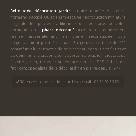
Belle idée décoration jardin
: notre modèle de phare
normand baptisé Ouistreham est une reproduction miniature
originale des phares traditionnels de nos bords de côtes
normandes. Ce
phare décoratif
bi-colore est entièrement
réalisé artisanalement en pierre reconstituée puis
soigneusement peint à la main. Sa généreuse taille de 125
centimètres lui permettra de se hisser au dessus des fleurs et
de dominer la situation pour apporter sa touche majestueuse
à votre jardin, terrasse ou espace vert. La SAS Aublet est
fabricant spécialiste de la déco jardin en pierre depuis 1977.
Réservez ce phare déco jardin exclusif : 02 31 92 56 29