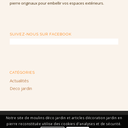
pierre originaux pour embellir vos espaces extérieurs.
SUIVEZ-NOUS SUR FACEBOOK
CATÉGORIES
Actualités
Deco jardin
Notre site de moulins déco jardin et articles décoration jardin en
Fabricant décoration jardin moulins en pierre - Moulins Aublet
pierre reconstituée utilise des cookies d'analyses et de sécurité.