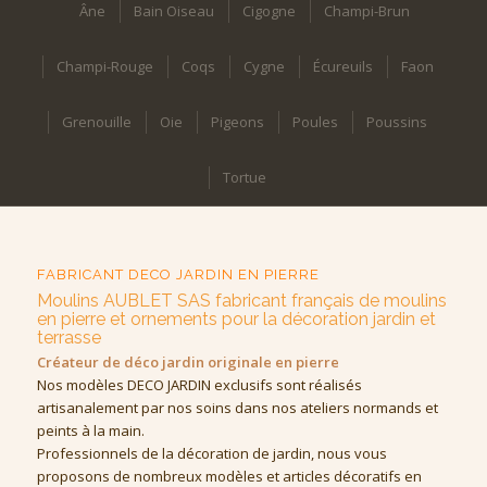
Âne
Bain Oiseau
Cigogne
Champi-Brun
Champi-Rouge
Coqs
Cygne
Écureuils
Faon
Grenouille
Oie
Pigeons
Poules
Poussins
Tortue
FABRICANT DECO JARDIN EN PIERRE
Moulins AUBLET SAS fabricant français de moulins
en pierre et ornements pour la décoration jardin et
terrasse
Créateur de déco jardin originale en pierre
Nos modèles DECO JARDIN exclusifs sont réalisés
artisanalement par nos soins dans nos ateliers normands et
peints à la main.
Professionnels de la décoration de jardin, nous vous
proposons de nombreux modèles et articles décoratifs en