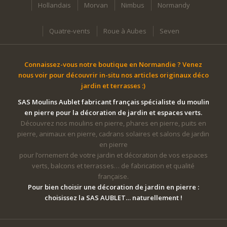
Hollandais
Morvan
Nimbus
Normandy
Quatre-vents
Roue à Aubes
Seven
Connaissez-vous notre boutique en Normandie ? Venez
nous voir pour découvrir in-situ nos articles originaux déco
jardin et terrasses :)
SAS Moulins Aublet fabricant français spécialiste du moulin
en pierre pour la décoration de jardin et espaces verts.
Découvrez nos moulins en pierre, phares en pierre, puits en
pierre, animaux en pierre, cadrans solaires et salons de jardin
en pierre
pour l’ornement de votre jardin et décoration de vos espaces
verts, balcons et terrasses… de fabrication et qualité
française.
Pour bien choisir une décoration de jardin en pierre :
choisissez la SAS AUBLET… naturellement !