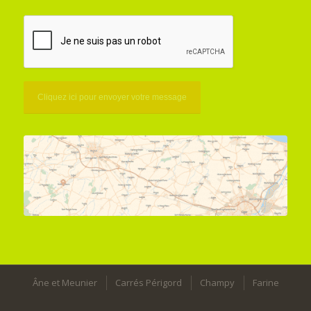
Âne et Meunier
Carrés Périgord
Champy
Farine