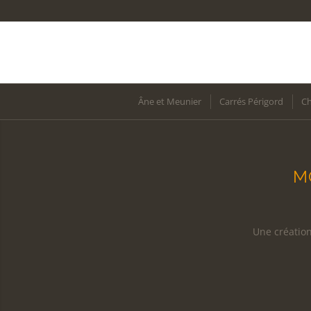
Âne et Meunier
Carrés Périgord
C
M
Une création