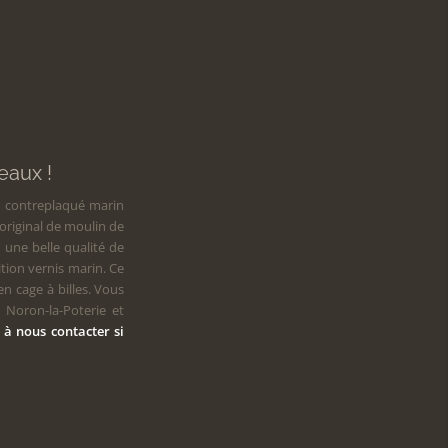
clusifs de moulin
eaux !
n contreplaqué marin
riginal de moulin de
e une belle qualité de
ition vernis marin. Ce
 cage à billes. Vous
Noron-la-Poterie et
 à nous contacter si