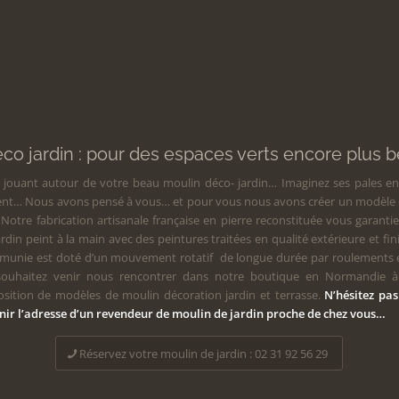
Moulin déco jardin en pierre SEVEN
LE SAS AUBLET fabricant français de décoration jardin et terrasse. Modèles ex
déco-jardin et moulin miniature originaux ©MDA
éco jardin : pour des espaces verts encore plus b
s jouant autour de votre beau moulin déco- jardin… Imaginez ses pales e
vent… Nous avons pensé à vous… et pour vous nous avons créer un modèle o
. Notre fabrication artisanale française en pierre reconstituée vous garanti
rdin peint à la main avec des peintures traitées en qualité extérieure et fin
 munie est doté d’un mouvement rotatif de longue durée par roulements en
souhaitez venir nous rencontrer dans notre boutique en Normandie à 
osition de modèles de moulin décoration jardin et terrasse.
N’hésitez pas
nir l’adresse d’un revendeur de moulin de jardin proche de chez vous…
Réservez votre moulin de jardin : 02 31 92 56 29