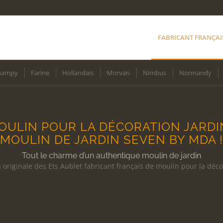
FABRICANT FRANÇAI
hampy
Farine
Hollandais
Morvan
Nimbus
Normandy
OULIN POUR LA DÉCORATION JARDIN
MOULIN DE JARDIN SEVEN BY MDA !
Tout le charme d’un authentique moulin de jardin
 originale des Ets Aublet fabricant français de moulin pour la déco