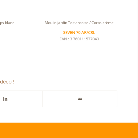
rps blanc
Moulin jardin Toit ardoise / Corps crème
SEVEN 70 AR/CRL
3
EAN : 3 760111577040
 déco !