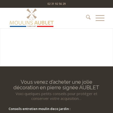
02 31 92 56 29
Vous venez d’acheter une jolie
décoration en pierre signée AUBLET
Voici quelques petits conseils pour protéger et
conserver votre acquisition…
Conseils entretien moulin deco jardin :